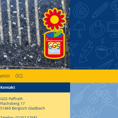
verein
OGS
Kontakt
GGS Paffrath
Flachsberg 17
51469 Bergisch Gladbach
Telefon: 02202 57681