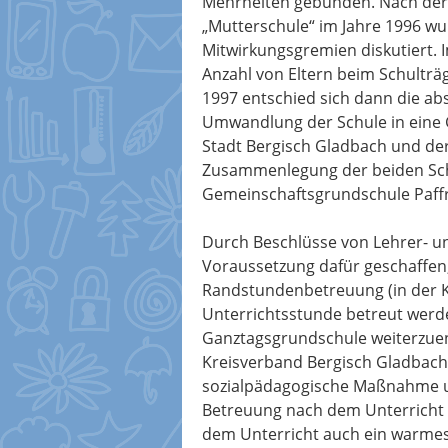
Mehrheiten gebunden. Nach der
„Mutterschule“ im Jahre 1996 wu
Mitwirkungsgremien diskutiert.
Anzahl von Eltern beim Schultr
1997 entschied sich dann die abs
Umwandlung der Schule in eine 
Stadt Bergisch Gladbach und de
Zusammenlegung der beiden Sch
Gemeinschaftsgrundschule Paffr
Durch Beschlüsse von Lehrer- u
Voraussetzung dafür geschaffen,
Randstundenbetreuung (in der K
Unterrichtsstunde betreut werd
Ganztagsgrundschule weiterzuen
Kreisverband Bergisch Gladbach
sozialpädagogische Maßnahme u
Betreuung nach dem Unterricht b
dem Unterricht auch ein warme