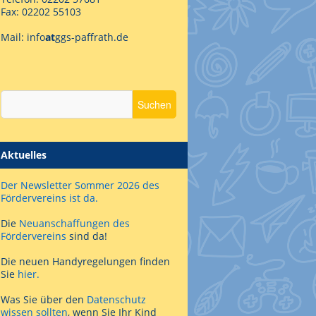
Fax: 02202 55103
Mail: info
at
ggs-paffrath.de
Aktuelles
Der Newsletter Sommer 2026 des
Fördervereins ist da.
Die
Neuanschaffungen des
Fördervereins
sind da!
Die neuen Handyregelungen finden
Sie
hier.
Was Sie über den
Datenschutz
wissen sollten
, wenn Sie Ihr Kind