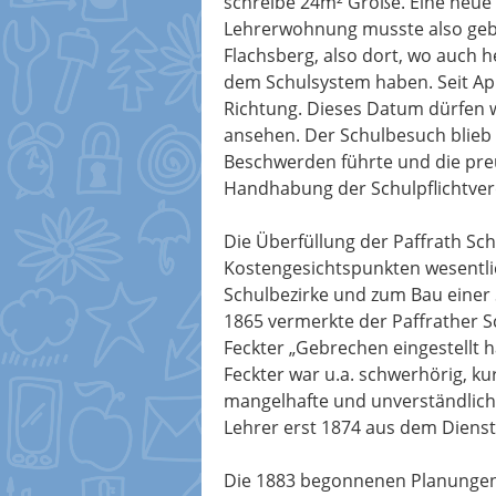
schreibe 24m² Größe. Eine neue 
Lehrerwohnung musste also geba
Flachsberg, also dort, wo auch h
dem Schulsystem haben. Seit Apr
Richtung. Dieses Datum dürfen w
ansehen. Der Schulbesuch blieb 
Beschwerden führte und die pr
Handhabung der Schulpflichtver
Die Überfüllung der Paffrath Sc
Kostengesichtspunkten wesentli
Schulbezirke und zum Bau einer S
1865 vermerkte der Paffrather Sc
Feckter „Gebrechen eingestellt h
Feckter war u.a. schwerhörig, k
mangelhafte und unverständlich
Lehrer erst 1874 aus dem Dienst
Die 1883 begonnenen Planungen 