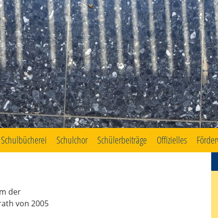
Schulbücherei
Schulchor
Schülerbeiträge
Offizielles
Förder
m der
rath von 2005