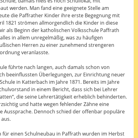
Schule, damals hieß es noch Schullokal, mit
ut werden. Man fand eine geeignete Stelle am
eute die Paffrather Kinder ihre erste Begegnung mit
il 1821 strömen allmorgendlich die Kinder in diese
ir als Beginn der katholischen Volksschule Paffrath
alles in allem unregelmäßig, was zu häufigen
eußischen Herren zu einer zunehmend strengeren
ordnung veranlasste.
hule führte nach langen, auch damals schon von
ch beeinflussten Überlegungen, zur Einrichtung neuer
chule in Katterbach im Jahre 1871. Bereits im Jahre
hulvorstand in einem Bericht, dass sich bei Lehrer
atten“, die seine Lehrertätigkeit erheblich behinderten.
urzsichtig und hatte wegen fehlender Zähne eine
e Aussprache. Dennoch schied der offenbar populäre
 aus.
für einen Schulneubau in Paffrath wurden im Herbst