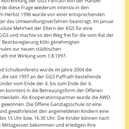
 Abtrennung der GGS Paffrath von der Hander
rde diese Frage wiederum intensiv in den
 Im Herbst 1996 wurde von einer entsprechenden
äger das Umwandlungsverfahren beantragt. Im Januar
olute Mehrheit der Eltern der KGS für eine
GGS und machte so den Weg frei für die vom Rat der
r Bezirksregierung Köln genehmigten
ulen zur neuen städtischen
ath mit Wirkung vom 1.8.1997.
nd Schulkonferenz wurde im Jahre 2004 die
 die seit 1997 an der GGS Paffrath bestehende
inder vom Ende der 4. bis zum Ende der 6.
en konnten) in die Betreuungsform der Offenen
twickeln. Als Kooperationspartner wurde die AWO
 gewonnen. Die Offene Ganztagsschule ist eine
nd gewährleistet den angemeldeten Kindern eine
is 15 Uhr bzw. 16.30 Uhr. Die Kinder können nach
s Mittagessen bekommen und erledigen ihre