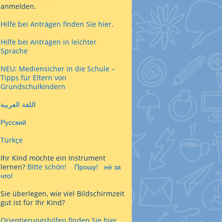
anmelden.
Hilfe bei Anträgen finden Sie hier.
Hilfe bei Anträgen in leichter
Sprache
NEU: Mediensicher in die Schule –
Tipps für Eltern von
Grundschulkindern
اللغة العربية
Русский
Türkçe
Ihr Kind möchte ein Instrument
lernen?
Bitte schön!
Прошу!
не́ за
что!
Sie überlegen, wie viel Bildschirmzeit
gut ist für Ihr Kind?
Orientierungshilfen finden Sie hier.