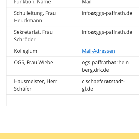
Funktion, Name
Mail
Schulleitung, Frau
info
at
ggs-paffrath.de
Heuckmann
Sekretariat, Frau
info
at
ggs-paffrath.de
Schröder
Kollegium
Mail-Adressen
OGS, Frau Wiebe
ogs-paffrath
at
rhein-
berg.drk.de
Hausmeister, Herr
c.schaefer
at
stadt-
Schäfer
gl.de