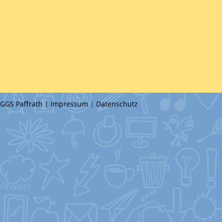
GGS Paffrath |
Impressum
|
Datenschutz