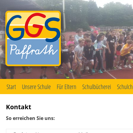
Start
Unsere Schule
Für Eltern
Schulbücherei
Schulch
Zum
Inhalt
springen
Kontakt
So erreichen Sie uns: