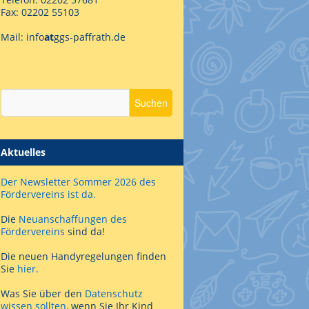
Fax: 02202 55103
Mail: info
at
ggs-paffrath.de
Aktuelles
Der Newsletter Sommer 2026 des
Fördervereins ist da.
Die
Neuanschaffungen des
Fördervereins
sind da!
Die neuen Handyregelungen finden
Sie
hier.
Was Sie über den
Datenschutz
wissen sollten
, wenn Sie Ihr Kind