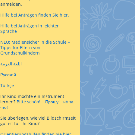
anmelden.
Hilfe bei Anträgen finden Sie hier.
Hilfe bei Anträgen in leichter
Sprache
NEU: Mediensicher in die Schule –
Tipps für Eltern von
Grundschulkindern
اللغة العربية
Русский
Türkçe
Ihr Kind möchte ein Instrument
lernen?
Bitte schön!
Прошу!
не́ за
что!
Sie überlegen, wie viel Bildschirmzeit
gut ist für Ihr Kind?
Orientierungshilfen finden Sie hier.