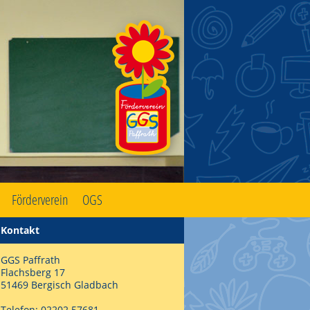
Förderverein
OGS
Kontakt
GGS Paffrath
Flachsberg 17
51469 Bergisch Gladbach
Telefon: 02202 57681