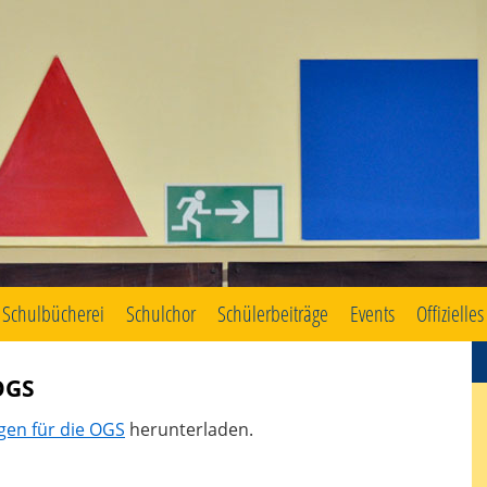
Schulbücherei
Schulchor
Schülerbeiträge
Events
Offizielles
OGS
en für die OGS
herunterladen.