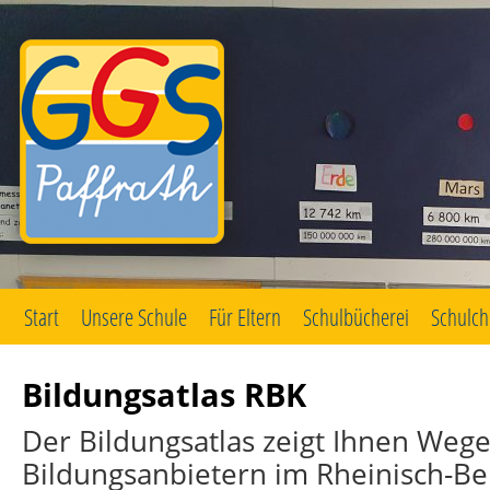
Start
Unsere Schule
Für Eltern
Schulbücherei
Schulch
Zum
Inhalt
springen
Bildungsatlas RBK
Der Bildungsatlas zeigt Ihnen Wege
Bildungsanbietern im Rheinisch-Ber