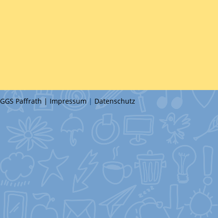
GGS Paffrath |
Impressum
|
Datenschutz