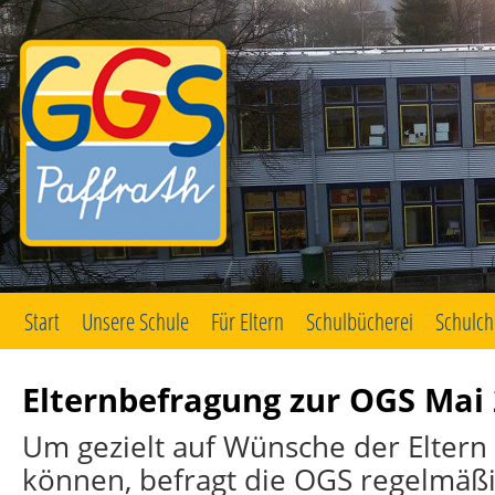
Start
Unsere Schule
Für Eltern
Schulbücherei
Schulch
Zum
Inhalt
springen
Elternbefragung zur OGS Mai
Um gezielt auf Wünsche der Eltern
können, befragt die OGS regelmäßig