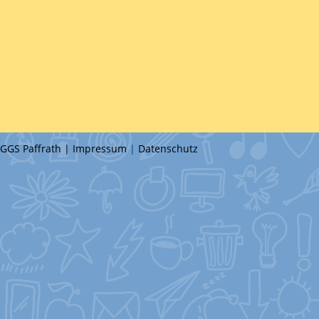
GGS Paffrath |
Impressum
|
Datenschutz